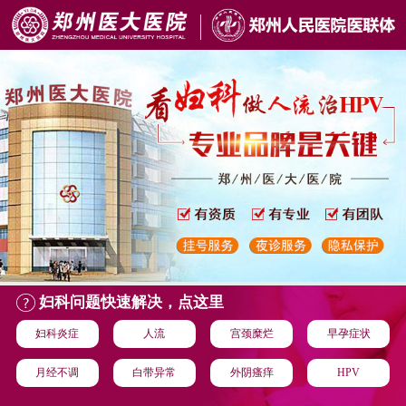
妇科问题快速解决，点这里
妇科炎症
人流
宫颈糜烂
早孕症状
月经不调
白带异常
外阴瘙痒
HPV